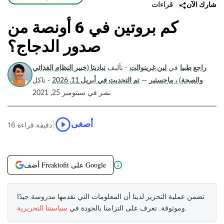
قراءات
شارك الآن
كم بروتين في 6 أونصة من
صدور الدجاج؟
راجع طبيا
في
لين غرينوالت
- تأليف
نباديتا (خبير النظام الغذائي
والصحة) ، ماجستير
—
تم التحديث في أبريل 11, 2026
- ناكل
نشر في سبتومبر 25, 2021
|
أصغى
16 دقيقة قراءة
أضف Freaktofit على Google
تضمن عملية التحرير لدينا أن المعلومات التي نقدمها مدروسة جيدًا
.
وموثوقة. تعرف على التزامنا بالجودة في
سياستنا التحريرية