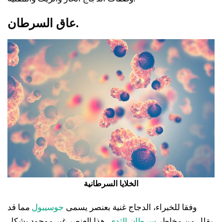
السرطان.
عاق
الخلايا السرطانية
وفقا للخبراء، الدجاج غنية بعنصر يسمى
جوسيبول
مما قد
يقلل من مخاطر
سرطان الثدي
. هذا العنصر غير موجود بشكل