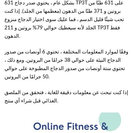
بشكل عام ، يحتوي صدر دجاج 631 TP3T على 631 طنًا من
بروتين و 371 طنًا من الدهون (معظمها من الجلد). إذا كنت
تحب شيئًا قليل الدسم ، فما عليك سوى اختيار الدجاج منزوع
الجلد لأنه سيعطيك حوالي 79% بروتين و 211 TP3T فقط
الدهون.
وفقًا لموارد المعلومات المختلفة ، تحتوي 6 أونصات من صدور
الدجاج النيئة على حوالي 38 جرامًا من البروتين. ومع ذلك ،
تحتوي ستة أونصات من صدور الدجاج المطبوخة على حوالي
50 جرامًا من البروتين.
إذا كنت تبحث عن معلومات دقيقة للغاية ، فتحقق من الملصق
الغذائي قبل شراء أي منتج.