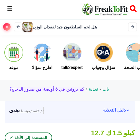
سخر
هل لحم السلطعون جيد لفقدان الوزن
ب الصحة
سؤال وجواب
talk2expert
اطرح سؤالا
موعد
بات
»
تغذية
»
كم بروتين في 6 أونصة من صدور الدجاج؟
هدى
دليل التغذية
بواسطة freaktofit
1.5 كيلو
12.7 ك
✓ المستندة إلى الأدلة