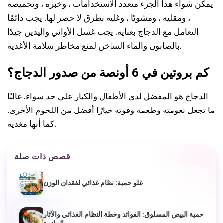
يمكن شواء هذا الجزء متعدد الاستخدامات ، وخبزه ، وتحميصه
، ومقليه ، ومشويًا ، وغليه بطرق لا حصر لها. يجب دائمًا
التعامل مع الدجاج بعناية. يجب غسل الأواني واليدين جيدًا
بالصابون والماء الساخن لمنع مخاطر سلامة الأغذية.
كم بروتين في 6 أونصة من صدور الدجاج؟
الدجاج هو المفضل لدى الأطفال والكبار على حد سواء. غالبًا
ما تجعل نعومته وطعمه وقوته خيارًا أفضل من اللحوم الأخرى.
كما أنها مغذية.
قصص ذات صلة
غلو حمية: نظام غذائي لفقدان الوزن
حمية البيض المسلوق: الفوائد وخطة النظام الغذائي والآثار