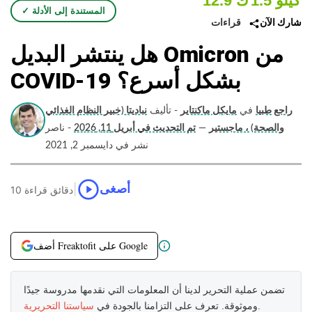
1.5 كيلو
12.9 ك
✓ المستندة إلى الأدلة
قراءات
شارك الآن
هل ينتشر البديل Omicron من
COVID-19 بشكل أسرع؟
راجع طبيا
في
مايكل ماكنتاير
- تأليف
نباديتا (خبير النظام الغذائي
والصحة) ، ماجستير
—
تم التحديث في أبريل 11, 2026
- ناصر
نشر في دايسمبر 2, 2021
|
أصغى
10 دقائق قراءة
أضف Freaktofit على Google
تضمن عملية التحرير لدينا أن المعلومات التي نقدمها مدروسة جيدًا
.
وموثوقة. تعرف على التزامنا بالجودة في
سياستنا التحريرية