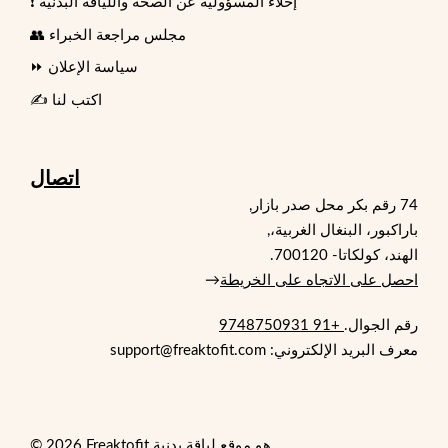
❗ إخلاء المسؤولية عن الصحة واللياقة البدنية
👥 مجلس مراجعة الخبراء
⏩ سياسة الإعلان
✍️ اكتب لنا
اتصال
74 رقم بكر محل صدر بازار,
باراكبور، البنغال الغربية،,
الهند، كولكاتا- 700120.
احصل على الاتجاه على الخريطة
→
رقم الجوال.
+91 9748750931
معرف البريد الإلكتروني: support@freaktofit.com
© 2026 Freaktofit هو موقع لياقة بدنية.