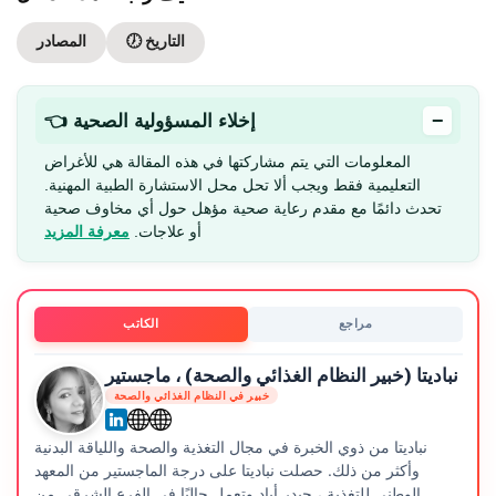
🕖 التاريخ
المصادر
−
👈 إخلاء المسؤولية الصحية
المعلومات التي يتم مشاركتها في هذه المقالة هي للأغراض
التعليمية فقط ويجب ألا تحل محل الاستشارة الطبية المهنية.
تحدث دائمًا مع مقدم رعاية صحية مؤهل حول أي مخاوف صحية
أو علاجات.
معرفة المزيد
مراجع
الكاتب
نباديتا (خبير النظام الغذائي والصحة) ، ماجستير
خبير في النظام الغذائي والصحة
نباديتا من ذوي الخبرة في مجال التغذية والصحة واللياقة البدنية
وأكثر من ذلك. حصلت نباديتا على درجة الماجستير من المعهد
الوطني للتغذية ، حيدر أباد وتعمل حاليًا في الفرع الشرقي من