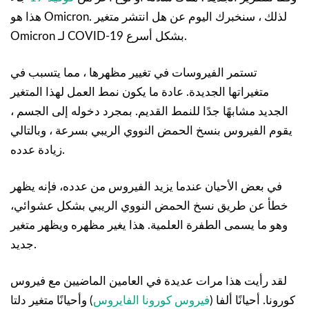
هذا هو Omicron. لذلك ، سنخبرك اليوم عن هل انتشر متغير
Omicron لـ COVID-19 بشكل أسرع.
تستمر الفيروسات في تغيير مظهرها ، مما يتسبب في
متغيراتها الجديدة. عادة ما يكون نمط العمل لهذا المتغير
الجديد مشابهًا جدًا للنمط القديم. بمجرد دخوله إلى الجسم ،
يقوم الفيروس بنسخ الحمض النووي الريبي بسرعة ، وبالتالي
زيادة عدده.
في بعض الأحيان عندما يزيد الفيروس من عدده، فإنه يظهر
خطأ عن طريق نسخ الحمض النووي الريبي بشكل عشوائي،
وهو ما يسمى الطفرة العلمية. هذا يغير مظهره ويظهر متغير
جديد.
لقد رأيت هذا مرات عديدة في العامين الماضيين مع فيروس
كورونا. أحيانًا ألفا (
فيروس كورونا الفايروس
) وأحيانًا متغير دلتا