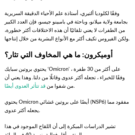
وفقًا لكلوديا ألتيري، أستاذة علم الأحياء الدقيقة السريرية
بجامعة ولاية ميلانو، وباحثة في بامبينو جيسو، فإن العدد الكبير
من الطفرات لا يعني تلقائيًا أن هذه الاختلافات أكثر خطورة،
ولكن الفيروس تكيف أكثر مع الأنواع البشرية من خلال إنتاجها.
أوميكرون: ما هي المخاوف التي تثار؟
يحتوي بروتين سبايك ‘Omicron’ على أكثر من 30 طفرة ،
وفقًا للخبراء ، تجعله أكثر عدوى وقاتلًا من دلتا. وهذا يعني أن
.
من شفوا من
قد تتأثر العدوى أيضًا
يحتوي Omicron أيضًا على بروتين غشائي (NSP6) مفقود مما
يجعله أكثر عدوى.
تشير الدراسات المبكرة إلى أن اللقاح الموجود في هذا
المتغير أقل فعالية بنسبة 40 في المائة.