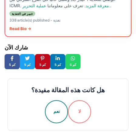
.
عملية التحرير.
معرفة المزيد
. تعرف على معلوماتنا
ICMR.
خبير في التغذية
تغذية
-
338 article(s) published
Read Bio →
شارك الآن
5 كم
5 كم
5 كم
5 كم
5 كم
هل كانت هذه المقالة مفيدة؟
لا
نعم