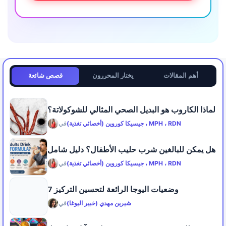
أهم المقالات
يختار المحررون
قصص شائعة
لماذا الكاروب هو البديل الصحي المثالي للشوكولاتة؟
جيسيكا كوروين (أخصائي تغذية) ، MPH ، RDN
في
هل يمكن للبالغين شرب حليب الأطفال؟ دليل شامل
جيسيكا كوروين (أخصائي تغذية) ، MPH ، RDN
في
7 وضعيات اليوجا الرائعة لتحسين التركيز
شيرين مهدي (خبير اليوغا)
في