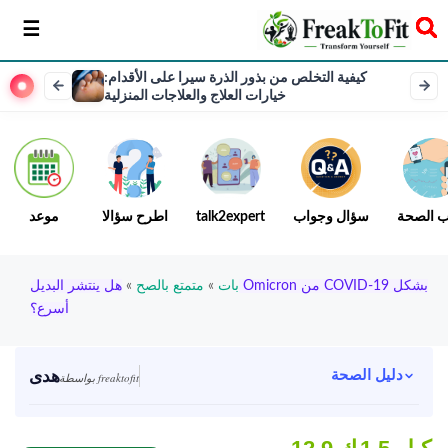
سخر
كيفية التخلص من بذور الذرة سيرا على الأقدام:
خيارات العلاج والعلاجات المنزلية
ب الصحة
سؤال وجواب
talk2expert
اطرح سؤالا
موعد
بات
»
متمتع بالصح
»
هل ينتشر البديل Omicron من COVID-19 بشكل
أسرع؟
هدى
دليل الصحة
بواسطة freaktofit