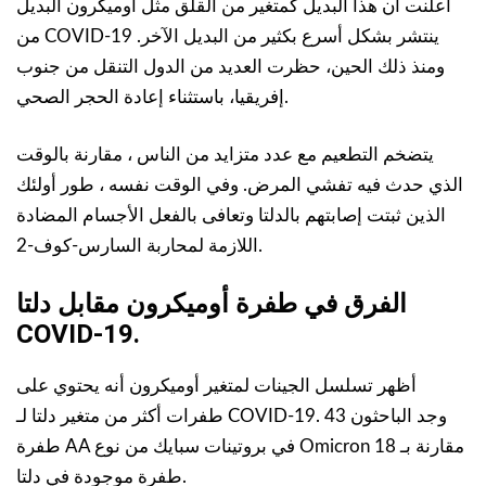
أعلنت أن هذا البديل كمتغير من القلق مثل أوميكرون البديل
من COVID-19 ينتشر بشكل أسرع بكثير من البديل الآخر.
ومنذ ذلك الحين، حظرت العديد من الدول التنقل من جنوب
إفريقيا، باستثناء إعادة الحجر الصحي.
يتضخم التطعيم مع عدد متزايد من الناس ، مقارنة بالوقت
الذي حدث فيه تفشي المرض. وفي الوقت نفسه ، طور أولئك
الذين ثبتت إصابتهم بالدلتا وتعافى بالفعل الأجسام المضادة
اللازمة لمحاربة السارس-كوف-2.
الفرق في طفرة أوميكرون مقابل دلتا
COVID-19.
أظهر تسلسل الجينات لمتغير أوميكرون أنه يحتوي على
طفرات أكثر من متغير دلتا لـ COVID-19. وجد الباحثون 43
طفرة AA في بروتينات سبايك من نوع Omicron مقارنة بـ 18
طفرة موجودة في دلتا.