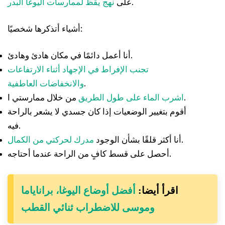
.
على
نهج يقظ لممارسات اليوغا البدر
أشياء أتذكرها شخصيًا:
أنا أعمل دائمًا في مكان هادئ وهادئ.
تجنب الإفراط في الإجهاد أثناء الارتفاعات
.
والانخفاضات العاطفية
من خلال ممارستي.
اشرب الماء على طول الطريق
I
أقوم بتغيير الوضعيات إذا كان جسدي لا يشعر بالراحة
فيه.
.
أنا أكثر قلقًا بشأن الوجود
مدرك لحركتي من الكمال
أحصل على قسط كافٍ من الراحة عندما أحتاجه.
اقرأ أيضا:
أفضل أوضاع اليوغا، براناياما
وموسى للاضطراب ثنائي القطب