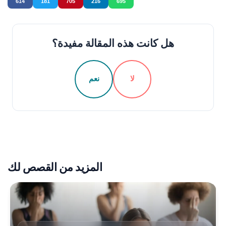
614
181
705
216
695
هل كانت هذه المقالة مفيدة؟
لا
نعم
المزيد من القصص لك