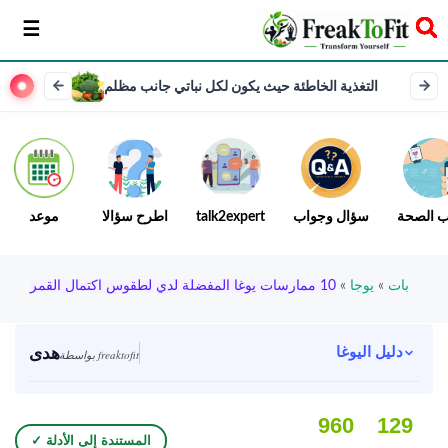
سخر
التغذية الخاطئة حيث يكون لكل نباتي جانب مظلم
ب الصحة
سؤال وجواب
talk2expert
اطرح سؤالا
موعد
بات
»
يوجا
»
10 ممارسات يوغا المفضلة لدي لطقوس اكتمال القمر
هدى
دليل اليوغا
بواسطة freaktofit
960
129
✓ المستندة إلى الأدلة