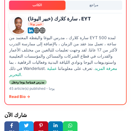
مراجع
الكاتب
سارة كلارك (خبير اليوغا) ، EYT
خبير يوغا
سارة كلارك ، مدرس اليوغا واليقظة المعتمد من EYT لمدة 500
ساعة ، تعمل منذ عقد من الزمان ، بالإضافة إلى ممارسة التدرب
لأكثر من 17 عامًا. لقد وجهت تعليمات للبالغين من مختلف الأعمار
والقدرات في قطاع الشركات والمساكن والمؤسسات التعليمية
واستوديوهات اليوجا ونوادي اللياقة البدنية وفعاليات الرفاهية ، بما
معرفة المزيد
. تعرف على معلوماتنا
عملية
في ذلك Wanderlust.
التحرير.
مدرس فينياسا يوجا وعقل
يوجا
-
45 article(s) published
Read Bio →
شارك الآن