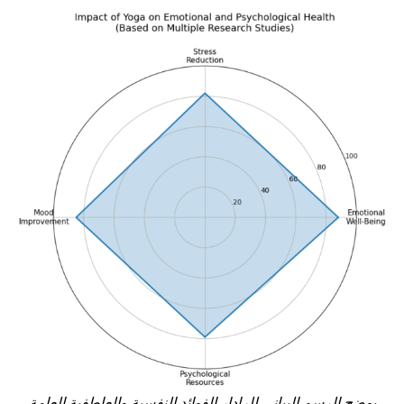
يوضح الرسم البياني للرادار الفوائد النفسية والعاطفية العامة