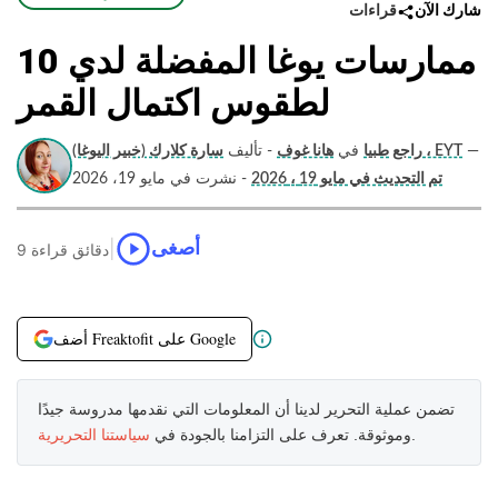
قراءات
شارك الآن
10 ممارسات يوغا المفضلة لدي
لطقوس اكتمال القمر
—
سارة كلارك (خبير اليوغا) ، EYT
راجع طبيا
في
هانا غوف
- تأليف
تم التحديث في مايو 19 ، 2026
- نشرت في مايو 19، 2026
|
أصغى
9 دقائق قراءة
أضف Freaktofit على Google
تضمن عملية التحرير لدينا أن المعلومات التي نقدمها مدروسة جيدًا
.
وموثوقة. تعرف على التزامنا بالجودة في
سياستنا التحريرية