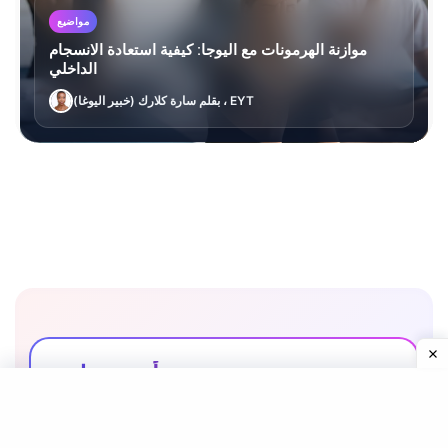
مواضيع
موازنة الهرمونات مع اليوجا: كيفية استعادة الانسجام
الداخلي
بقلم سارة كلارك (خبير اليوغا) ، EYT
أضف تعليق