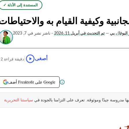
✓ المستندة إلى الأدلة
لجانبية وكيفية القيام به والاحتياطات
ليوغا) ، يي
—
تم التحديث في أبريل 11, 2026
- ناشر نشر في 7, 2023
|
أصغى
12 دقيقة قراءة
أضف Freaktofit على Google
مها مدروسة جيدًا وموثوقة. تعرف على التزامنا بالجودة في
سياستنا التحريرية