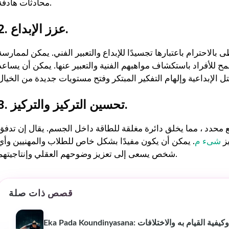
محادثات هادفة.
2. عزز الإبداع.
حظى بالاحترام باعتبارها تجسيدًا للإبداع والتعبير الفني. يمكن لممارسة
مح للأفراد باستكشاف مواهبهم الفنية والتعبير عنها. يمكن أن يساعد
3. تحسين التركيز والتركيز.
ع محدد ، مما يخلق دائرة مغلقة للطاقة داخل الجسم. يقال إن تدفق
يز
شىء م
. يمكن أن يكون مفيدًا بشكل خاص للطلاب والمهنيين وأي
شخص يسعى إلى تعزيز وضوحهم العقلي وإنتاجيتهم.
بيوش ياداف
سانجاميش
P
قبل عام
منذ 3 أشهر
قصص ذات صلة
لقد غير موقع استشارات اللياقة
خدمة ومعلومات اح
Eka Pada : الفوائد وكيفية القيام به والاختلافات
البدنية هذا أسلوب حياتي حقًا.