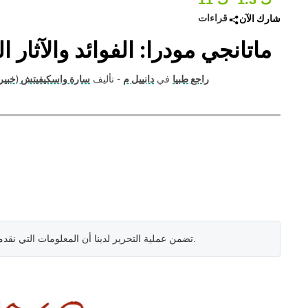
قراءات
شارك الآن
ماتانجي مودرا: الفوائد والآثار ا
راجع طبيا
في
دانييل م
- تأليف
سارة واسكيفيتش (خبير ا
.
تضمن عملية التحرير لدينا أن المعلومات التي نقد