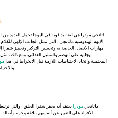
اتانجي مودرا هي لفتة يد قوية في اليوجا تحمل العديد من
الإلهة الهندوسية ماتانجي ، التي تمثل الجانب الإلهي للكلا
مهارات الاتصال الخاصة به وتحسين التركيز وتحفيز شقرا الحل
إيجابية على الهضم والتمثيل الغذائي. ومع ذلك ، مثل
المحتملة واتخاذ الاحتياطات اللازمة قبل الانخراط في هذا
مود
Matangi Mudra والاحتياطات التي يجب على المرء مراعاتها أثناء ممارستها.
ماتانجي
مودرا
يعتقد أنه يحفز شقرا الحلق ، والتي ترتبط
الأفراد على التعبير عن أنفسهم ببلاغة وحزم وأصالة. 