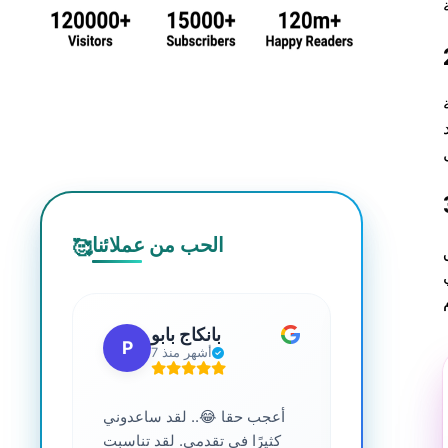
الحب من عملائنا
🥰
 جي
بانكاج بابو
P
S
7 أشهر منذ
ترافية عالية
أعجب حقا 😂.. لقد ساعدوني
....
كثيرًا في تقدمي. لقد تناسبت