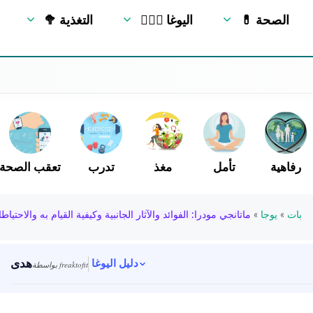
💊 الصحة
🧘🏻‍♂️ اليوغا
🥦 التغذية
رفاهية
تأمل
مغذ
تدرب
تعقب الصحة
بات
»
يوجا
»
ماتانجي مودرا: الفوائد والآثار الجانبية وكيفية القيام به والاحتياط
هدى
دليل اليوغا
بواسطة freaktofit