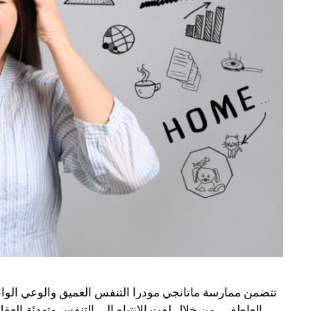
تتضمن ممارسة ماتانجي مودرا التنفس العميق والوعي الوا
العاطفي. من خلال لفت الانتباه إلى التنفس وتهدئة العقل