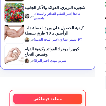
شجيرة البربري: الفوائد والآثار الجانبية
نباديتا (خبير النظام الغذائي والصحة) ،
في
ماجستير
كيفية الحصول على وريد العضلة ذات
الرأسين بـ 10 طرق بسيطة
سمير أنصاري (خبير اللياقة البدنية)، PT
في
كوبيرا مودرا: الفوائد وكيفية القيام
وقصص النجاح
شيرين مهدي (خبير اليوغا)
في
منطقة فيتفلكس