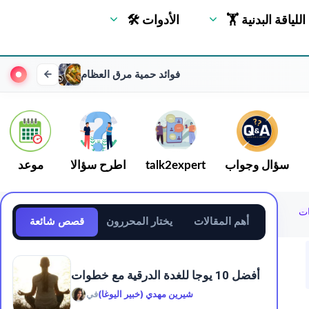
🏋 اللياقة البدنية
🛠 الأدوات
فوائد حمية مرق العظام
سؤال وجواب
talk2expert
اطرح سؤالا
موعد
ات
أهم المقالات
يختار المحررون
قصص شائعة
أفضل 10 يوجا للغدة الدرقية مع خطوات
شيرين مهدي (خبير اليوغا)
في