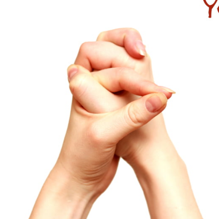
مايك تايسون دفع ما يصل 💪
الوقت المناسب لممارسة التمارين 🔥