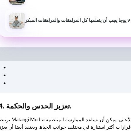
كان من السهل اتباع خطط
التمرين والتغذية الشخصية
وفعالة. شعرت بالدعم في كل
بكر
خطوة على الطريق - موصى به
للغاية لأي شخص جاد في
الحصول على صحة أفضل. ❤️
4. تعزيز الحدس والحكمة.
يرتبط Matangi Mudra بتنشيط شقرا العين الثالثة ، المرتبطة بالحدس والحكمة الأعلى. يمكن أن تساعد المم
رارات أكثر استنارة في مختلف جوانب الحياة. ويعتقد أيضا أن يعزز