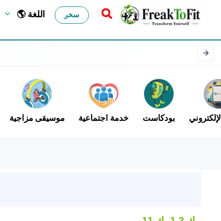
🌎 اللغة
سخر
لإلكتروني
بودكاست
خدمة اجتماعية
موسيقى مزاجية
1.3 ك
11 ك