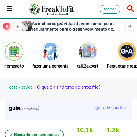
assinar
As mulheres grávidas devem comer peixe
regularmente para o desenvolvimento do
bebê?
nomeação
fazer uma pergunta
talk2expert
Perguntas e res
casa
»
saúde
»
O que é a síndrome do arroz frio?
guia
guia de saúde
por freaktofit
10,1k
1.2k
✓ Baseado em evidências