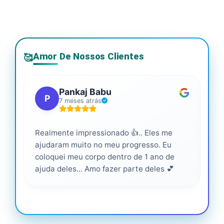
Amor De Nossos Clientes
🥰
Pankaj Babu
P
7 meses atrás
Realmente impressionado 👍.. Eles me
Ser
ajudaram muito no meu progresso. Eu
pro
coloquei meu corpo dentro de 1 ano de
ajuda deles... Amo fazer parte deles 💕