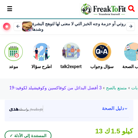
سخر
روتي أو حزمة وجه الخبز التي لا معنى لها لتوهج البشرة
وشدها
ب الصحة
سؤال وجواب
talk2expert
اطرح سؤالا
موعد
بات
»
متمتع بالصح
»
3 أفضل البدائل من كوفاكسين وكوفيشيلد لكوفيد-19
هدى
دليل الصحة
بواسطة freaktofit
1.5 كيلو
13 ك
✓ المستندة إلى الأدلة