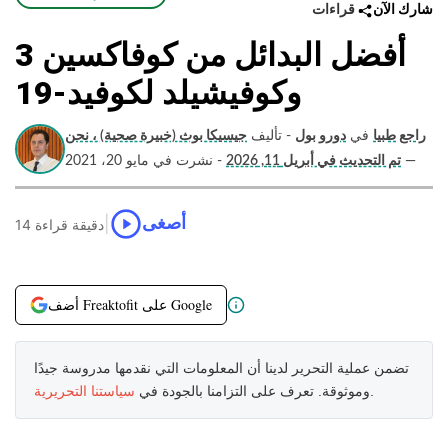
قراءات
شارك الآن
3 أفضل البدائل من كوفاكسين
وكوفيشيلد لكوفيد-19
راجع طبيا
في
دورو بول
- تأليف
جيسيكا بوث (خبيرة صحية) ، نحن
—
تم التحديث في أبريل 11, 2026
- نشرت في مايو 20، 2021
|
أصغى
14 دقيقة قراءة
أضف Freaktofit على Google
تضمن عملية التحرير لدينا أن المعلومات التي نقدمها مدروسة جيدًا
.
وموثوقة. تعرف على التزامنا بالجودة في
سياستنا التحريرية