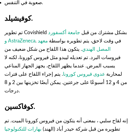
صعوبة في التنفس.
كوفيشيلد.
تم تطوير Covishield بشكل مشترك من قبل
جامعة أكسفورد
. في وقت لاحق، يتم تطويره بواسطة
معهد
و AstraZeneca
المصل الهندي
. يتكون هذا اللقاح من شكل ضعيف من
فيروسات البرد. تم تعديله ليبدو مثل فيروس كورونا، لكنه لا
يسبب المرض. عندما يظهر اللقاح، يجهز الجهاز المناعي
لمحاربة
عدوى فيروس كورونا
. يتم إجراء اللقاح على فترات
من 4 و 12 أسبوعًا على جرعتين. يمكن أيضًا تخزينها بين 2 و 8
درجات.
كوفاكسين.
إنه لقاح سلبي ، بمعنى أنه يتكون من فيروس كورونا الميت. تم
تطويره من قبل شركة حيدر أباد (الهند)
بهارات للتكنولوجيا