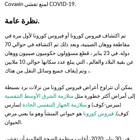
Covaxin لمنع تفشي COVID-19.
نظرة عامة.
تم اكتشاف فيروس كورونا أو فيروس كورونا لأول مرة في
مقاطعة ووهان الصينية، وبعد ذلك تم اكتشافه في حوالي 70
دولة. في 23 يناير ، قطع مسؤولون حكوميون صينيون ووهان
عن بقية البلاد والعالم ، التي يبلغ عدد سكانها حوالي 10 ملايين
، وتم إيقاف جميع وسائل النقل من هناك.
يمكن أن تتراوح أعراض فيروس كورونا من نزلات برد بسيطة
إلى أمراض أكثر خطورة مثل
متلازمة الشرق الأوسط التنفسية
(ميرس-كوف) و
متلازمة الجهاز التنفسي الحادة
(سارس
كوف).
فيروس كورونا
هو حيواني المنشأ وهو ما يعني مرض
الحيوان.
في 30 يناير 2020، أعلنت منظمة الصحة العالمية أن تفشي