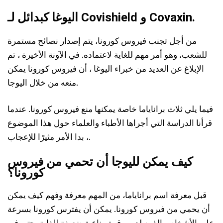
اليوغا كبدائل لـ Covishield و Covaxin.
من أجل تجنب فيروس كورونا، يتم إصدار نصائح مستمرة
للشعب، وهو أمر مهم للغاية لاعتماده. في الآونة الأخيرة ، تم
الإبلاغ عن العديد من خبراء اليوغا ، أن فيروس كورونا يمكن
منعه من خلال اليوجا.
فيما يلي ثلاث براناياما خاصة يمكنها منع فيروس كورونا. عندما
قرأنا الدراسة التي أجراها الأطباء والعلماء حول هذا الموضوع
، بدا الأمر مثيرًا للإعجاب.
كيف يمكن لليوجا أن تحمي من فيروس
كورونا؟
قبل معرفة اسم براناياما، من المهم معرفة وفهم كيف يمكن
أن يحمي من فيروس كورونا. يمكن أن يفترس كورونا بسرعة