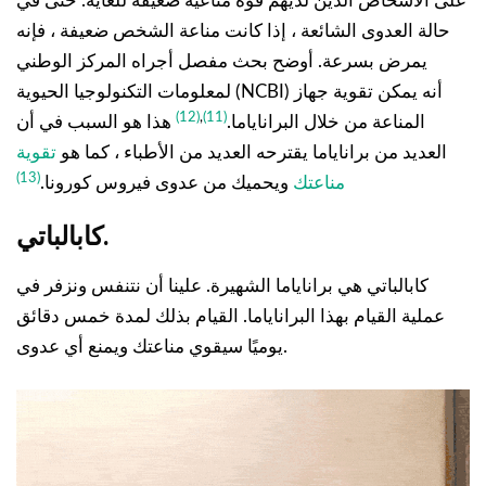
على الأشخاص الذين لديهم قوة مناعية ضعيفة للغاية. حتى في
حالة العدوى الشائعة ، إذا كانت مناعة الشخص ضعيفة ، فإنه
يمرض بسرعة. أوضح بحث مفصل أجراه المركز الوطني
لمعلومات التكنولوجيا الحيوية (NCBI) أنه يمكن تقوية جهاز
(12)
,
(11)
المناعة من خلال البراناياما.
هذا هو السبب في أن
العديد من براناياما يقترحه العديد من الأطباء ، كما هو
تقوية
(13)
مناعتك
ويحميك من عدوى فيروس كورونا.
كابالباتي.
كابالباتي هي براناياما الشهيرة. علينا أن نتنفس ونزفر في
عملية القيام بهذا البراناياما. القيام بذلك لمدة خمس دقائق
يوميًا سيقوي مناعتك ويمنع أي عدوى.