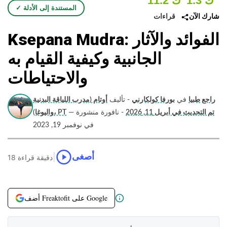
1.3 ك
11.2 ك
✓ المستندة إلى الأدلة
قراءات
شارك الآن
Ksepana Mudra: الفوائد والآثار
الجانبية وكيفية القيام به
والاحتياطات
راجع طبيا
في
بورفا كولكارني
- تأليف
أوتام (مدرب اللياقة البدنية
تم التحديث في أبريل 11, 2026
- نافورة منشورة
—
واليوغا)، PT
في نوفمبر 19, 2023
|
أصغى
18 دقيقة قراءة
أضف Freaktofit على Google