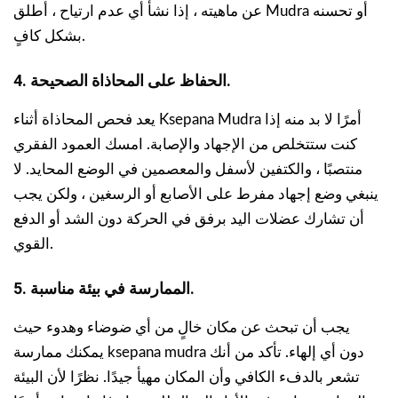
عن ماهيته ، إذا نشأ أي عدم ارتياح ، أطلق Mudra أو تحسنه
بشكل كافٍ.
4. الحفاظ على المحاذاة الصحيحة.
يعد فحص المحاذاة أثناء Ksepana Mudra أمرًا لا بد منه إذا
كنت ستتخلص من الإجهاد والإصابة. امسك العمود الفقري
منتصبًا ، والكتفين لأسفل والمعصمين في الوضع المحايد. لا
ينبغي وضع إجهاد مفرط على الأصابع أو الرسغين ، ولكن يجب
أن تشارك عضلات اليد برفق في الحركة دون الشد أو الدفع
القوي.
5. الممارسة في بيئة مناسبة.
يجب أن تبحث عن مكان خالٍ من أي ضوضاء وهدوء حيث
يمكنك ممارسة ksepana mudra دون أي إلهاء. تأكد من أنك
تشعر بالدفء الكافي وأن المكان مهيأ جيدًا. نظرًا لأن البيئة