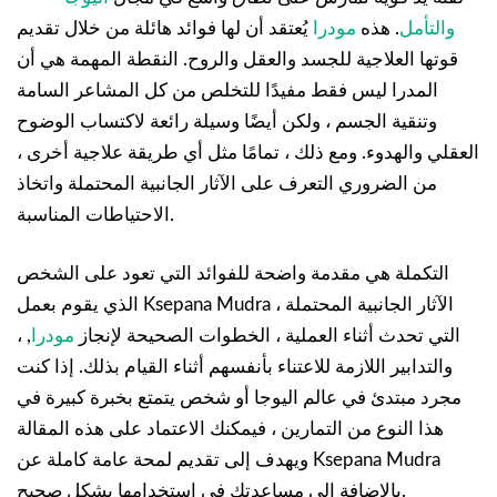
والتأمل
. هذه
مودرا
يُعتقد أن لها فوائد هائلة من خلال تقديم
قوتها العلاجية للجسد والعقل والروح. النقطة المهمة هي أن
المدرا ليس فقط مفيدًا للتخلص من كل المشاعر السامة
وتنقية الجسم ، ولكن أيضًا وسيلة رائعة لاكتساب الوضوح
العقلي والهدوء. ومع ذلك ، تمامًا مثل أي طريقة علاجية أخرى ،
من الضروري التعرف على الآثار الجانبية المحتملة واتخاذ
الاحتياطات المناسبة.
التكملة هي مقدمة واضحة للفوائد التي تعود على الشخص
الذي يقوم بعمل Ksepana Mudra ، الآثار الجانبية المحتملة
التي تحدث أثناء العملية ، الخطوات الصحيحة لإنجاز
مودرا
, ،
والتدابير اللازمة للاعتناء بأنفسهم أثناء القيام بذلك. إذا كنت
مجرد مبتدئ في عالم اليوجا أو شخص يتمتع بخبرة كبيرة في
هذا النوع من التمارين ، فيمكنك الاعتماد على هذه المقالة
ويهدف إلى تقديم لمحة عامة كاملة عن Ksepana Mudra
بالإضافة إلى مساعدتك في استخدامها بشكل صحيح.