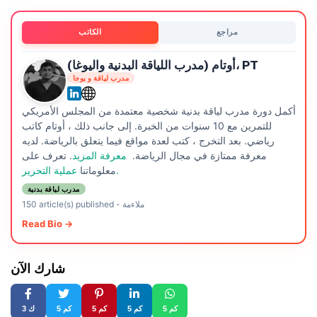
مراجع
الكاتب
أوتام (مدرب اللياقة البدنية واليوغا)، PT
مدرب لياقة و يوجا
أكمل دورة مدرب لياقة بدنية شخصية معتمدة من المجلس الأمريكي
للتمرين مع 10 سنوات من الخبرة. إلى جانب ذلك ، أوتام كاتب
رياضي. بعد التخرج ، كتب لعدة مواقع فيما يتعلق بالرياضة. لديه
معرفة ممتازة في مجال الرياضة.
معرفة المزيد
. تعرف على
عملية التحرير.
معلوماتنا
مدرب لياقة بدنية
ملاءمة
-
150 article(s) published
Read Bio →
شارك الآن
5 كم
5 كم
5 كم
5 كم
3 ك