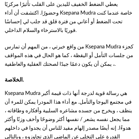
يعطي الضغط الخفيف لليدين على القلب تأثيرًا مركزيًا
وحضورًا. اكتشفت أن أداء Ksepana Mudra خاصة عندما كنت
تحت الضغط أو أعاني من فترة قلق قد جلب لي إحساسًا
فوريًا بالاسترخاء والسلام الداخلي.
من واقع خبرتي ، من المهم أن تمارس Ksepana Mudra كجزء
من جلسات التأمل أو اليقظة ، كما هو الحال في هذه المواقف
، يمكن أن يكون دعمًا جيدًا لصحتك العقلية والعاطفية.
الخلاصة.
Ksepana Mudra هي رسالة قوية لدرجة أنها ذات قيمة أكبر
في مجتمع اليوجا والتأمل. مع أداء هذا المودرا يمكن للمرء أن
ينظف ، ويخرج من جسده مشاعره السلبية وأفكاره وطاقاته ،
مما يجعل نفسه يشعر / نفسها أكثر وضوحًا وأخف وزنًا وأكثر
هدوءًا. إنه أيضًا مصدر إلهام مفيد للناس أن يجدوا في داخلهم
القدرة على التخلي عن الماضي الذي تجاوزوه ، وبالتالي