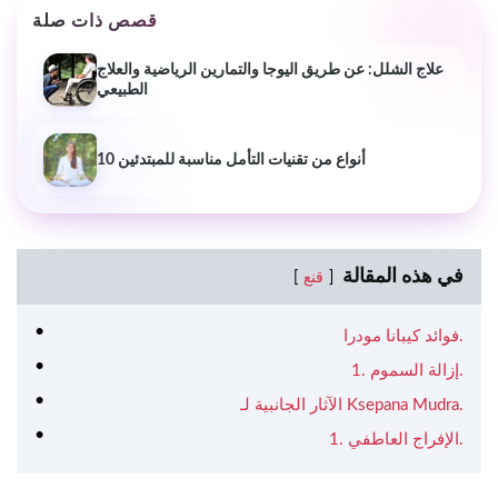
قصص ذات صلة
علاج الشلل: عن طريق اليوجا والتمارين الرياضية والعلاج
الطبيعي
10 أنواع من تقنيات التأمل مناسبة للمبتدئين
في هذه المقالة
قنع
فوائد كيبانا مودرا.
1. إزالة السموم.
الآثار الجانبية لـ Ksepana Mudra.
1. الإفراج العاطفي.