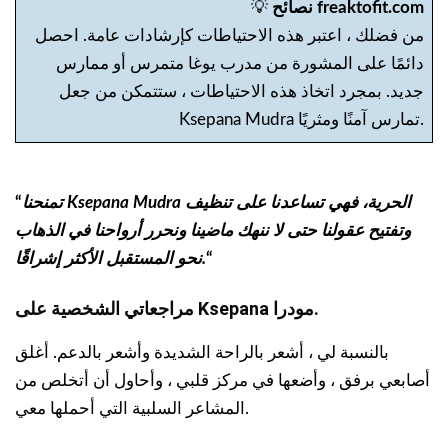
نصائح freaktofit.com
💡
من فضلك ، اعتبر هذه الاحتياطات كإرشادات عامة. احصل
دائمًا على المشورة من مدرب يوغا متمرس أو ممارس
جديد. بمجرد اتخاذ هذه الاحتياطات ، ستتمكن من جعل
Ksepana Mudra تمارس آمنًا ومثريًا.
تمنحنا Ksepana Mudra الحرية، فهي تساعدنا على تنظيف
“
وتفتيح عقولنا حتى لا ننهك ماضينا ونحرر أرواحنا في الذهاب
“
نحو المستقبل الأكثر إشراقًا.
مودرا.
مراجعاتي الشخصية على Ksepana
بالنسبة لي ، أشعر بالراحة الشديدة وأشعر بالدعم. أغلق
أصابعي برفق ، وأضعها في مركز قلبي ، وأحاول أن أتخلص من
المشاعر السلبية التي أحملها معي.