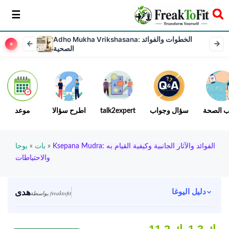
سخر
Adho Mukha Vrikshasana: الخطوات والفوائد
الصحية
ب الصحة
سؤال وجواب
talk2expert
اطرح سؤالا
موعد
Ksepana Mudra: الفوائد والآثار الجانبية وكيفية القيام به
»
بات
»
يوجا
والاحتياطات
هدى
دليل اليوغا
بواسطة freaktofit