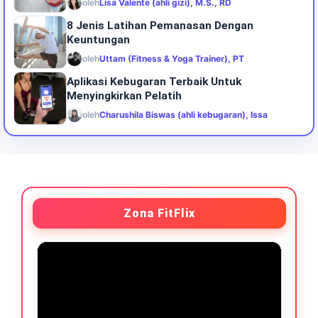
oleh
Lisa Valente (ahli gizi), M.S., RD
8 Jenis Latihan Pemanasan Dengan
Keuntungan
oleh
Uttam (Fitness & Yoga Trainer), PT
Aplikasi Kebugaran Terbaik Untuk
Menyingkirkan Pelatih
oleh
Charushila Biswas (ahli kebugaran), Issa
Zona FitFlix