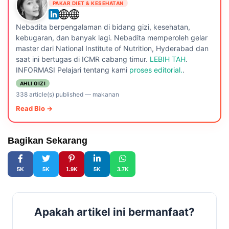
PAKAR DIET & KESEHATAN
Nebadita berpengalaman di bidang gizi, kesehatan,
kebugaran, dan banyak lagi. Nebadita memperoleh gelar
master dari National Institute of Nutrition, Hyderabad dan
saat ini bertugas di ICMR cabang timur.
LEBIH TAH
.
INFORMASI Pelajari tentang kami
proses editorial.
.
AHLI GIZI
338 article(s) published
—
makanan
Read Bio →
Bagikan Sekarang
5K
5K
1.9K
5K
3.7K
Apakah artikel ini bermanfaat?