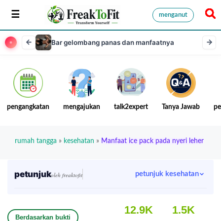
menganut
Bar gelombang panas dan manfaatnya
pengangkatan
mengajukan
talk2expert
Tanya Jawab
pe
rumah tangga
»
kesehatan
»
Manfaat ice pack pada nyeri leher
petunjuk
petunjuk kesehatan
oleh freaktofit
12.9K
1.5K
Berdasarkan bukti