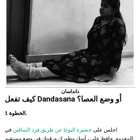
دانداسان
كيف تفعل Dandasana أو وضع العصا؟
الخطوة 1.
اجلس على
حصيرة اليوغا عن طريق فرد الساقين
في
المقدمة. حافظ على رأسك وظهرك ورقبتك في وضع مستقيم.