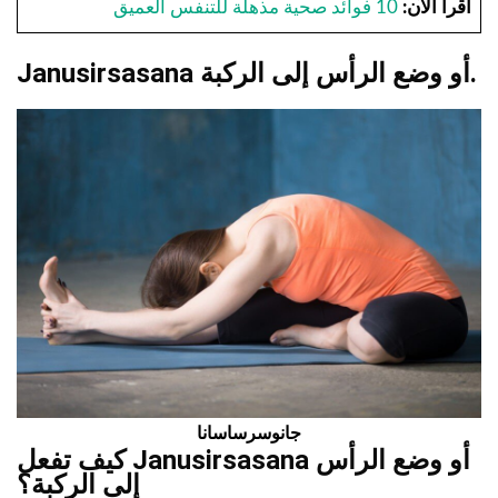
اقرأ الآن:
10 فوائد صحية مذهلة للتنفس العميق
Janusirsasana أو وضع الرأس إلى الركبة.
جانوسرساسانا
كيف تفعل Janusirsasana أو وضع الرأس
إلى الركبة؟