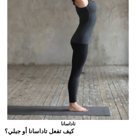
تاداسانا
كيف تفعل تاداسانا أو جبلي؟