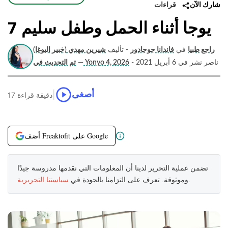
قراءات
شارك الآن
7 يوجا أثناء الحمل وطفل سليم
راجع طبيا
في
فاندانا جوجادور
- تأليف
شيرين مهدي (خبير اليوغا)
- ناصر نشر في 6 أبريل 2021
تم التحديث في Yonyo 4, 2026
—
|
أصغى
17 دقيقة قراءة
أضف Freaktofit على Google
تضمن عملية التحرير لدينا أن المعلومات التي نقدمها مدروسة جيدًا
.
وموثوقة. تعرف على التزامنا بالجودة في
سياستنا التحريرية