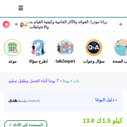
برانا مودرا: الفوائد والآثار الجانبية وكيفية القيام به
والاحتياطات
ب الصحة
سؤال وجواب
talk2expert
اطرح سؤالا
موعد
بات
»
يوجا
»
7 يوجا أثناء الحمل وطفل سليم
هدى
دليل اليوغا
بواسطة freaktofit
1.5 كيلو
13.8 ك
✓ المستندة إلى الأدلة