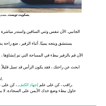
بسكويت تويست
, مصدر
يستنشق ويتجه يمينًا. أثناء الزفير ، ضع راح
الآن قم بالزفير ببطء في المساحة التي تم إنشاؤها
ابحث عن راحتك ، فقد يكون الرأس قد تميل قليلاً. 
استنشق وحافظ على ساقك اليمنى مع راحة يدك اليسرى. خذ أنفاس.
, ، كن على علم بوضعية الرأس. يتم وضع الرأس على السجادة ، ولكن مائل قليلاً.
راقب ، كن على علم
إجهاد الكتف
حاول ببطء وضع خدك الأيمن على السجادة. لا يم