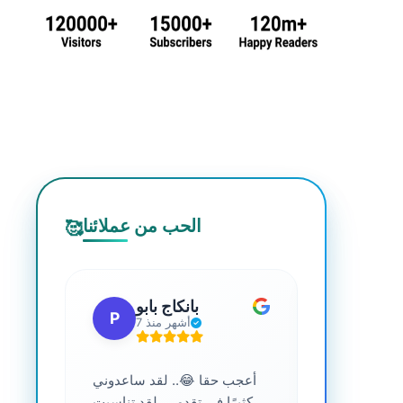
الحب من عملائنا
🥰
 جي
بانكاج بابو
P
S
7 أشهر منذ
ترافية عالية
أعجب حقا 😂.. لقد ساعدوني
....
كثيرًا في تقدمي. لقد تناسبت