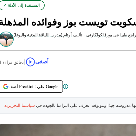
✓ المستندة إلى الأدلة
كويت تويست بوز وفوائده المذهلة
اجع طبيا
في
بورفا كولكارني
- تأليف
|
أصغى
4 دقائق قراءة
أضف Freaktofit على Google
مها مدروسة جيدًا وموثوقة. تعرف على التزامنا بالجودة في
سياستنا التحريرية