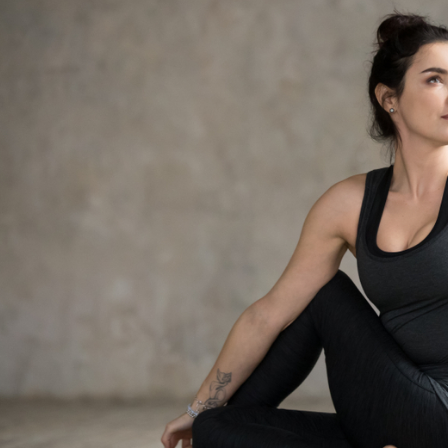
مايك تايسون دفع ما يصل 💪
الوقت المناسب لممارسة التمارين 🔥