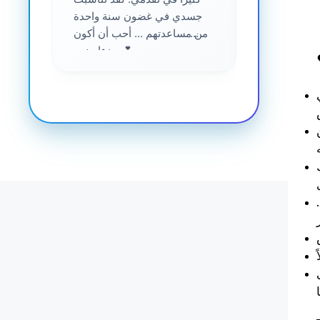
جسدي في غضون سنة واحدة
من مساعدتهم ... أحب أن أكون
جزءا منهم 💕
دمك