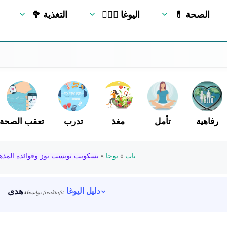
💊 الصحة
🧘🏻‍♂️ اليوغا
🥦 التغذية
رفاهية
تأمل
مغذ
تدرب
تعقب الصحة
بات
»
يوجا
»
بسكويت تويست بوز وفوائده المذه
هدى
دليل اليوغا
بواسطة freaktofit