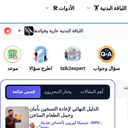
🏋 اللياقة البدنية
🛠 الأدوات
اللياقة البدنية عارية وفوائدها
سؤال وجواب
talk2expert
اطرح سؤالا
موعد
لة
أهم المقالات
يختار المحررون
قصص شائعة
الدليل النهائي لإعادة التسخين بأمان
وحمل الطعام الساخن
جيسيكا كوروين (أخصائي تغذية) ، MPH ،
في