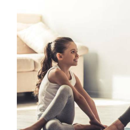
بيوش ياداف
سانجاميش
P
قبل عام
منذ 3 أشهر
لقد غير موقع استشارات اللياقة
خدمة ومعلومات اح
البدنية هذا أسلوب حياتي حقًا.