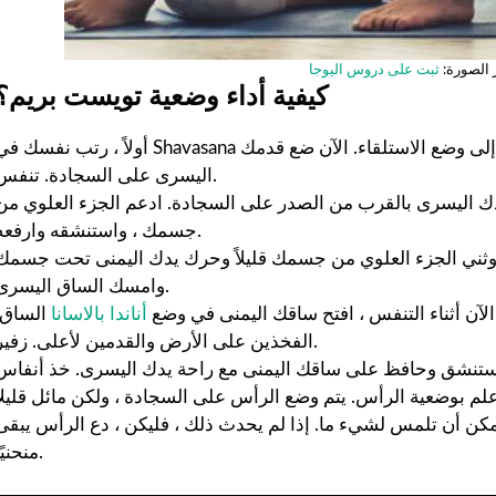
كان من السهل اتباع خطط
التمرين والتغذية الشخصية
 الصورة:
ثبت على دروس اليوجا
وفعالة. شعرت بالدعم في كل
كيفية أداء وضعية تويست بريم؟
خطوة على الطريق - موصى به
للغاية لأي شخص جاد في
أولاً ، رتب نفسك في Shavasana الجانبي. الآن تنفس وثني الساقين واستدر مباشرة إلى وضع الاستلقاء. الآن ضع ق
الحصول على صحة أفضل. ❤️
اليسرى على السجادة. تنفس.
ة يدك اليسرى بالقرب من الصدر على السجادة. ادعم الجزء العلوي من
جسمك ، واستنشقه وارفعه.
 ، وثني الجزء العلوي من جسمك قليلاً وحرك يدك اليمنى تحت جسمك
وامسك الساق اليسرى.
الآن أثناء التنفس ، افتح ساقك اليمنى في وضع
أناندا بالاسانا
الساق.
الفخذين على الأرض والقدمين لأعلى. زفير.
كن أن تلمس لشيء ما. إذا لم يحدث ذلك ، فليكن ، دع الرأس يبقى
منحنيًا.