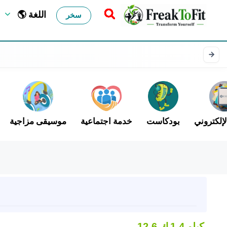
🌎 اللغة
سخر
لإلكتروني
بودكاست
خدمة اجتماعية
موسيقى مزاجية
1.4 كيلو
12.6 ك