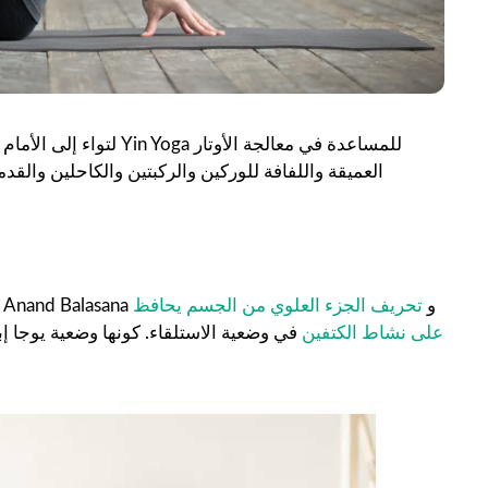
لتواء إلى الأمام أو وضع
العميقة واللفافة للوركين والركبتين والكاحلين والقد
إن وضع البسكويت المملح في هذا السياق هو مزيج وثيق من Ardha Anand Balasana و
تحريف الجزء العلوي من الجسم يحافظ
على نشاط الكتفين
في وضعية الاستلقاء. كونها وضعية يوجا إ