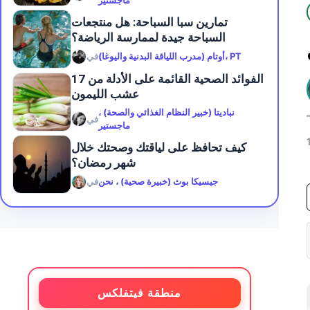
ماجستير
تمارين سبا السباحة: هل منتجعات
السباحة جيدة لممارسة الرياضة؟
أوتام (مدرب اللياقة البدنية واليوغا)، PT
في
17 الفوائد الصحية القائمة على الأدلة من
عشب الليمون
نباديتا (خبير النظام الغذائي والصحة) ،
في
ماجستير
كيف تحافظ على لياقتك وصحتك خلال
شهر رمضان؟
جيسيكا بوث (خبيرة صحية) ، نحن
في
منطقة فيتفلكس