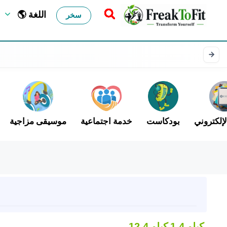
🌎 اللغة
سخر
لإلكتروني
بودكاست
خدمة اجتماعية
موسيقى مزاجية
1.4 كيلو
12.4 كيلو