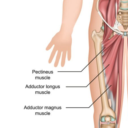
بيوش ياداف
سانجاميش
P
قبل عام
منذ 3 أشهر
لقد غير موقع استشارات اللياقة
خدمة ومعلومات اح
البدنية هذا أسلوب حياتي حقًا.