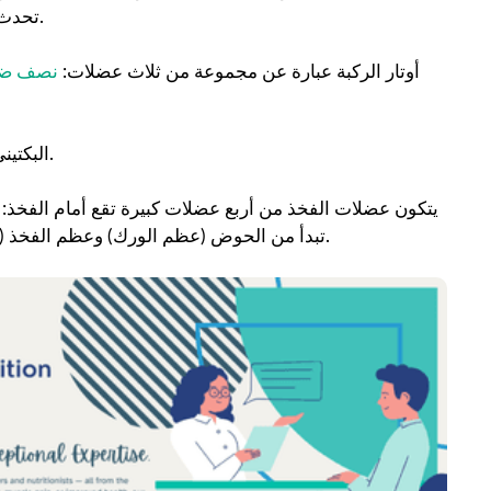
تحدث داخل الفخذ ، بدءًا من الحوض وتمتد إلى عظم الفخذ (عظم الفخذ).
أوتار الركبة عبارة عن مجموعة من ثلاث عضلات:
نصف ض
البكتيني هي عضلة مسطحة تمتد من مقدمة الحوض إلى أعلى عظم الفخذ.
يتكون عضلات الفخذ من أربع عضلات كبيرة تقع أمام الفخذ: 
تبدأ من الحوض (عظم الورك) وعظم الفخذ (عظم الفخذ) وتمتد إلى الرضفة (عظم الركبة) والساق (عظم الساق).