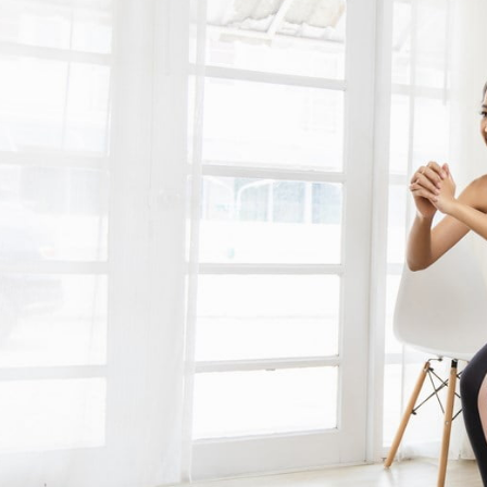
مايك تايسون دفع ما يصل 💪
الوقت المناسب لممارسة التمارين 🔥