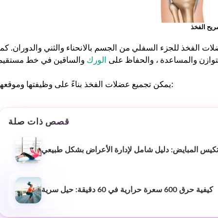
كان من السهل اتباع خطط
التمرين والتغذية الشخصية
ريح الفخذ
وفعالة. شعرت بالدعم في كل
خطوة على الطريق - موصى به
 الفخذ للجزء السفلي من الجسم بالانحناء والثني والدوران. كما
للغاية لأي شخص جاد في
لتوازن والمساعدة ، والحفاظ على
الورك
الحصول على صحة أفضل. ❤️
يمكن تجميع عضلات الفخذ بناءً على وظيفتها وموقعها:
قصص ذات صلة
 تكيس المبايض: دليل شامل لإدارة الأعراض بشكل طبيعي
كيفية حرق 600 سعرة حرارية في 60 دقيقة: حيل سرية