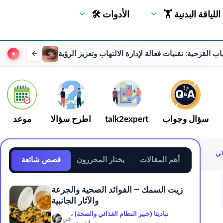
🏋 اللياقة البدنية
🛠 الأدوات
اب القزحية: تقنيات فعالة لإدارة الالتهاب وتعزيز الرؤية
سؤال وجواب
talk2expert
اطرح سؤالا
موعد
أهم المقالات
يختار المحررون
قصص شائعة
زيت السمك – الفوائد الصحية والجرعة
والآثار الجانبية
نباديتا (خبير النظام الغذائي والصحة) ،
في