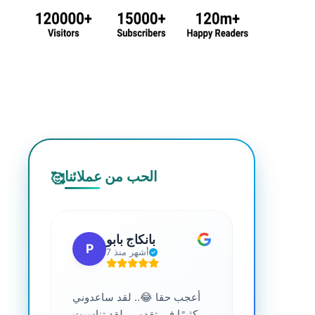
الحب من عملائنا
🥰
 جي
بانكاج بابو
P
S
7 أشهر منذ
ترافية عالية
أعجب حقا 😂.. لقد ساعدوني
....
كثيرًا في تقدمي. لقد تناسبت