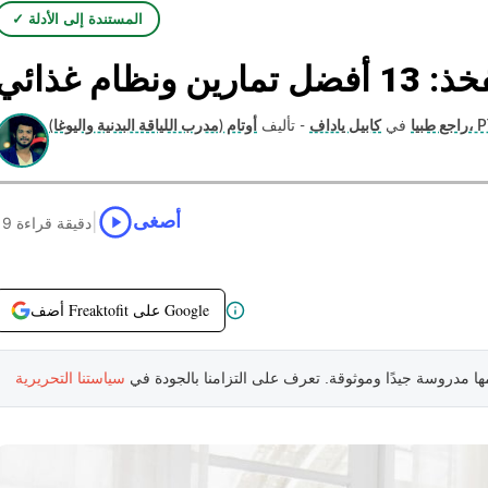
✓ المستندة إلى الأدلة
ام غذائي
اللياقة البدنية واليوغا)، PT
راجع طبيا
في
كابيل ياداف
- تأليف
|
أصغى
19 دقيقة قراءة
أضف Freaktofit على Google
مها مدروسة جيدًا وموثوقة. تعرف على التزامنا بالجودة في
سياستنا التحريرية