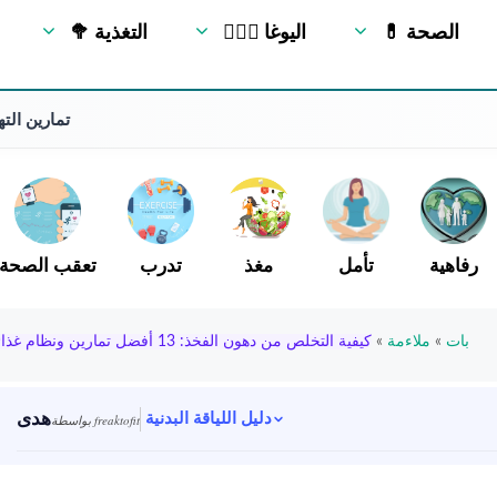
💊 الصحة
🧘🏻‍♂️ اليوغا
🥦 التغذية
تمارين الته
رفاهية
تأمل
مغذ
تدرب
تعقب الصحة
بات
»
ملاءمة
»
كيفية التخلص من دهون الفخذ: 13 أفضل تمارين ونظام غذائي
هدى
دليل اللياقة البدنية
بواسطة freaktofit