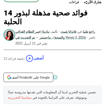
قراءات
شارك الآن
14 فوائد صحية مذهلة لبذور
الحلبة
راجع طبيا
في
فاندانا شيث
- تأليف
نباديتا (خبير النظام الغذائي
- ناصر
تم التحديث في Yonyo 3, 2026
والصحة) ، ماجستير
—
نشر في 11 أبريل 2021
|
أصغى
22 دقيقة قراءة
أضف Freaktofit على Google
تضمن عملية التحرير لدينا أن المعلومات التي نقدمها مدروسة جيدًا
.
وموثوقة. تعرف على التزامنا بالجودة في
سياستنا التحريرية