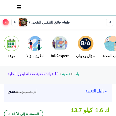
17 طعام فائق للتنكس البقعي
ب الصحة
سؤال وجواب
talk2expert
اطرح سؤالا
موعد
بات
»
تغذية
»
14 فوائد صحية مذهلة لبذور الحلبة
هدى
دليل التغذية
بواسطة freaktofit
1.6 ك
13.7 كيلو
✓ المستندة إلى الأدلة