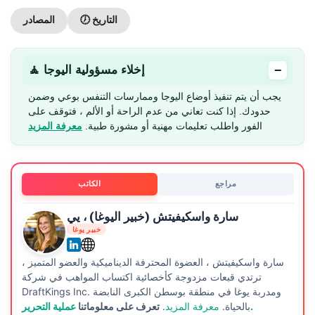
🕖 التاريخ
المصادر
−
🧘 إخلاء مسؤولية اليوجا
يجب أن يتم تنفيذ أوضاع اليوجا وممارسات التنفس بوعي وضمن
حدودك. إذا كنت تعاني من عدم الراحة أو الألم ، فتوقف على
الفور واطلب تعليمات مهنية أو مشورة طبية.
معرفة المزيد
مراجع
الكاتب
سارة واسكيفيتش (خبير اليوغا) ، يي
خبير يوغا
سارة واسكيفيتش ، العضوة المحترفة الديناميكية والعضو المتميز ،
ترتدي قبعات مزدوجة كأخصائية اكتساب المواهب في شركة
DraftKings Inc. ومدربة يوغا في منطقة بوسطن الكبرى النابضة
عملية التحرير.
بالحياة.
معرفة المزيد
.
تعرف على معلوماتنا