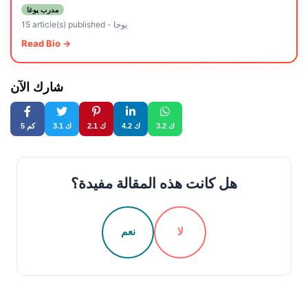
مدرب يوغا
يوجا
-
15 article(s) published
Read Bio →
شارك الآن
3.2 ك
4.2 ك
2.1 ك
3.1 ك
5 كم
هل كانت هذه المقالة مفيدة؟
لا
نعم