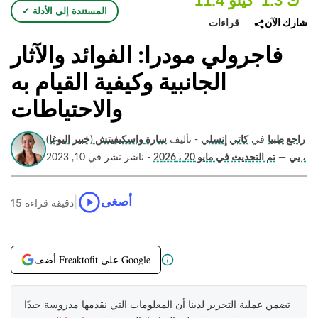
1.3 ك
11.4 كيلو
✓ المستندة إلى الأدلة
قراءات
شارك الآن
فاجرولي مودرا: الفوائد والآثار
الجانبية وكيفية القيام به
والاحتياطات
راجع طبيا
في
كاتي إنسلي
- تأليف
سارة واسكيفيتش (خبير اليوغا)
، يي
—
تم التحديث في مايو 20 ، 2026
- ناشر نشر في 10, 2023
|
أصغى
15 دقيقة قراءة
أضف Freaktofit على Google
تضمن عملية التحرير لدينا أن المعلومات التي نقدمها مدروسة جيدًا