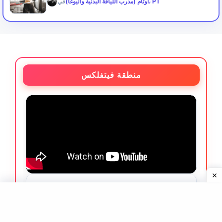
أوتام (مدرب اللياقة البدنية واليوغا)، PT
في
منطقة فيتفلكس
ما يقوله عملاؤنا ❤️