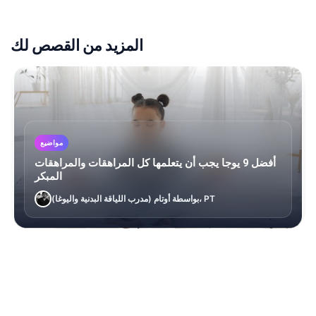
المزيد من القصص لك
مواضيع
أفضل 9 يوجا يجب أن يتعلمها كل المراهقات والمراهقات
المبكر
بواسطة أوتام (مدرب اللياقة البدنية واليوغا)، PT