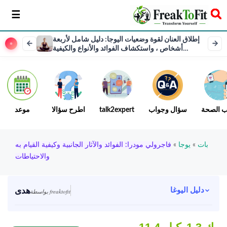
سخر
إطلاق العنان لقوة وضعيات اليوجا: دليل شامل لأربعة
أشخاص ، واستكشاف الفوائد والأنواع والكيفية
والاحتياطات
ب الصحة
سؤال وجواب
talk2expert
اطرح سؤالا
موعد
بات
»
يوجا
»
فاجرولي مودرا: الفوائد والآثار الجانبية وكيفية القيام به
والاحتياطات
هدى
دليل اليوغا
بواسطة freaktofit