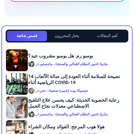
أهم المقالات
يختار المحررون
قصص شائعة
بومبو رم: هل بومبو مشروب جيد؟
نباديتا (خبير النظام الغذائي والصحة) ، ماجستير
في
14 نصيحة للسلامة أثناء العودة إلى صالة الألعاب
الرياضية أثناء COVID-19
جيسيكا بوث (خبيرة صحية) ، نحن
في
رعاية الخصوبة الحديثة: كيف يحسن علاج التلقيح
الاصطناعي معدلات نجاح الحمل.
نباديتا (خبير النظام الغذائي والصحة) ، ماجستير
في
هولا هوب المرجح: الفوائد ومكان الشراء