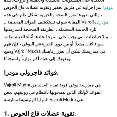
العديدة على المستويات الجسدية والعقلية والروحية. هذه
مودرا
يتم إجراؤه عن طريق تحفيز وتقوية عضلات قاع الحوض
، والتي بدورها تعزز الصحة والحيوية بشكل عام. في هذه
مودرا
, ،
المقالة سوف نستكشف الفوائد المختلفة لـ Vajroli
آثاره الجانبية المحتملة ، الطريقة الصحيحة لممارستها
والاحتياطات التي يجب على المرء اتخاذها أثناء القيام بذلك.
سواء كنت مبتدئًا أو من ذوي الخبرة في اليوغي ، فإن فهم
ودمج Vajroli Mudra في ممارستك يمكن أن يعزز رفاهيتك
ويقودك إلى حياة أكثر توازناً وانسجامًا.
فوائد فاجرولي مودرا.
Vajroli Mudra هي ممارسة يوغي قوية تقدم العديد من
الفوائد لأولئك الذين يدمجونها بانتظام في روتينهم. بعض
المزايا الرئيسية لممارسة Vajroli Mudra هي:
1. تقوية عضلات قاع الحوض.