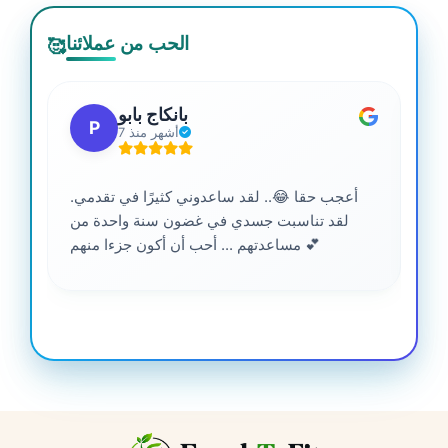
الحب من عملائنا
🥰
بانكاج بابو
P
7 أشهر منذ
أعجب حقا 😂.. لقد ساعدوني كثيرًا في تقدمي.
لقد تناسبت جسدي في غضون سنة واحدة من
مساعدتهم ... أحب أن أكون جزءا منهم 💕