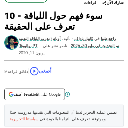
قراءات
شارك الآن
10 سوء فهم حول اللياقة -
تعرف على الحقيقة
راجع طبيا
في
كابيل ياداف
- تأليف
أوتام (مدرب اللياقة البدنية
تم التحديث في مايو 30، 2026
- ناصر نشر على
—
واليوغا)، PT
يويون 11, 2020
|
أصغى
9 دقائق قراءة
أضف Freaktofit على Google
تضمن عملية التحرير لدينا أن المعلومات التي نقدمها مدروسة جيدًا
.
وموثوقة. تعرف على التزامنا بالجودة في
سياستنا التحريرية