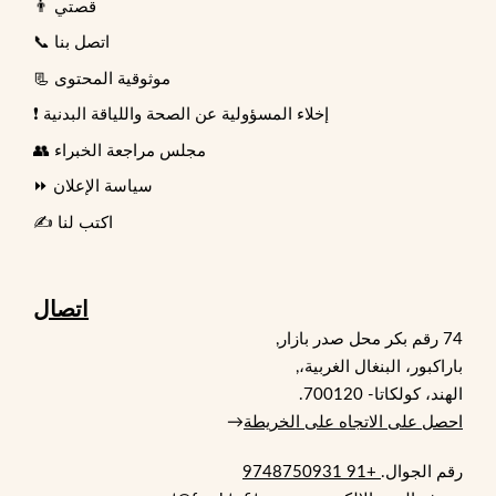
👨 قصتي
📞 اتصل بنا
📃 موثوقية المحتوى
❗ إخلاء المسؤولية عن الصحة واللياقة البدنية
👥 مجلس مراجعة الخبراء
⏩ سياسة الإعلان
✍️ اكتب لنا
اتصال
74 رقم بكر محل صدر بازار,
باراكبور، البنغال الغربية،,
الهند، كولكاتا- 700120.
احصل على الاتجاه على الخريطة
→
رقم الجوال.
+91 9748750931