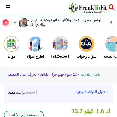
سخر
لوتس مودرا: الفوائد والآثار الجانبية وكيفية القيام به
والاحتياطات
ب الصحة
سؤال وجواب
talk2expert
اطرح سؤالا
موعد
بات
»
ملاءمة
»
10 سوء فهم حول اللياقة - تعرف على الحقيقة
هدى
دليل اللياقة البدنية
بواسطة freaktofit
1.6 ك
13.7 كيلو
✓ المستندة إلى الأدلة