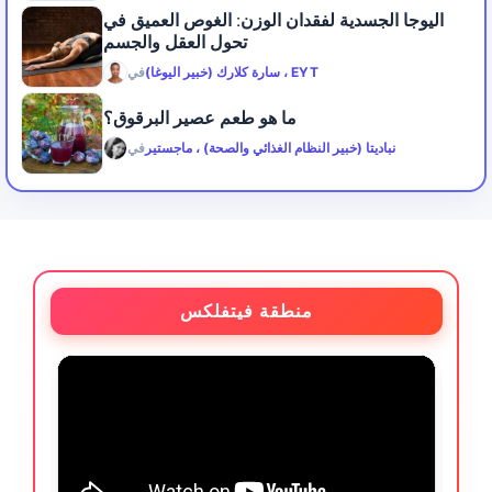
اليوجا الجسدية لفقدان الوزن: الغوص العميق في
تحول العقل والجسم
سارة كلارك (خبير اليوغا) ، EYT
في
ما هو طعم عصير البرقوق؟
نباديتا (خبير النظام الغذائي والصحة) ، ماجستير
في
منطقة فيتفلكس