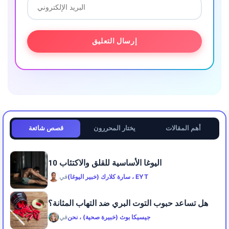
أهم المقالات
يختار المحررون
قصص شائعة
10 اليوغا الأساسية للقلق والاكتئاب
سارة كلارك (خبير اليوغا) ، EYT
في
هل تساعد حبوب التوت البري ضد التهاب المثانة؟
جيسيكا بوث (خبيرة صحية) ، نحن
في