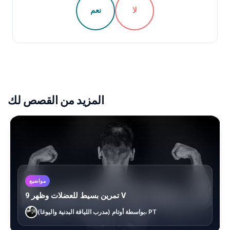
لا
نعم
المزيد من القصص لك
مواضيع
9 تمرين بسيط للعضلات وظهر V
بواسطة أوتام (مدرب اللياقة البدنية واليوغا)، PT