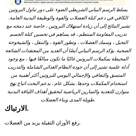
يسلط الرسم البياني الشريطي الضوء على دور تناول البروتين
الكافي في دعم كتلة العضلات والقوة والوظيفة البدنية العامة.
تشير النتائج إلى أن زيادة استهلاك البروتين ، خاصة عند دمجه مع
تدريب المقاومة المنتظم ، قد يساهم في تحسين كتلة الجسم
النحيل ، وسمك العضلات ، وتطور القوة ، والتنقل ، والشيخوخة
الصحية. يؤكد الرسم البياني أيضًا أن العديد من المعتقدات الشائعة
المحيطة بمكملات البروتين غالبًا ما تكون مبالغًا فيها ، مع وجود
أدلة علمية تشير إلى أن جودة النظام الغذائي الشاملة والتدريب
المتسق والتعافي والإجمالي اليومي للبروتين أكثر أهمية من
استخدام المكملات وحدها. بشكل عام ، يدعم البحث اتباع نهج
متوازن للتغذية والتمارين الرياضية لتحقيق أهداف اللياقة البدنية
طويلة المدى وبناء العضلات.
الارتباك.
رفع الأوزان الثقيلة يزيد من العضلات.