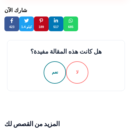
شارك الآن
685
517
189
1.4 كيلو
423
هل كانت هذه المقالة مفيدة؟
لا
نعم
المزيد من القصص لك