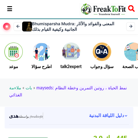
سخر
Bhumisparsha Mudra: المعنى والفوائد والآثار
الجانبية وكيفية القيام بذلك
ب الصحة
سؤال وجواب
talk2expert
اطرح سؤالا
موعد
mayseds: نمط الحياة ، روتين التمرين وخطة النظام
»
بات
»
ملاءمة
الغذائي
هدى
دليل اللياقة البدنية
بواسطة freaktofit