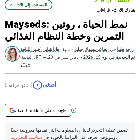
445
2.9 ك
✓ المستندة إلى الأدلة
قراءات
شارك الآن
Mayseds: نمط الحياة ، روتين
التمرين وخطة النظام الغذائي
راجع طبيا
في
إنجا غريبينيوك جيلير
- تأليف
هانا شاين (خبير اللياقة
تم التحديث في يوم 15، 2026
- ناصر نشر في 23,
—
البدنية) ، PT
2026
|
أصغى
5 دقائق قراءة
أضف Freaktofit على Google
تضمن عملية التحرير لدينا أن المعلومات التي نقدمها مدروسة جيدًا
.
وموثوقة. تعرف على التزامنا بالجودة في
سياستنا التحريرية