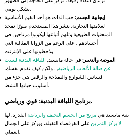
ترتدي انتقالًا رفيعًا ، تركز على الحاجة إلى الظهور
بشكل يومي.
إيجابية الجسم:
حب الذات هو أحد القيم الأساسية
لعلامتها التجارية. ينشر هذا المستخدم صورًا تمجد
المنحنيات الطبيعية وتلهم أتباعها ليكونوا مرتاحين في
أجسادهم ، على الرغم من الزوايا المثالية التي
يلاحظونها على الإنترنت.
الموضة والتعبير:
في حالة مايسيد,
اللياقة البدنية ليست
عن صالة الألعاب الرياضية
, ، ولكن كيف تقدم نفسك.
فساتين الشوارع والنمذجة والرقص هي جزء من
أسلوب حياتها النشط.
برنامج اللياقة البدنية: قوي ورياضي.
بنية مايسيد هي
مزيج من الجسم النحيف والرياضة
القدرة. لها
لا يركز التمرين
على القرفصاء الثقيلة، ويركز على الجمال
العملي.