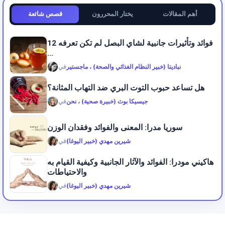
أهم المقالات
يختار المحررون
قصص شائعة
12 فوائد وتأثيرات جانبية لشاي البصل لم تكن تعرفه
...
نباديتا (خبير النظام الغذائي والصحة) ، ماجستير
في
هل تساعد حبوب التوت البري ضد التهاب المثانة؟
جيسيكا بوث (خبيرة صحية) ، نحن
في
سوريا مدرا: المعنى والفوائد وفقدان الوزن
شيرين مهدي (خبير اليوغا)
في
هاكيني مودرا: الفوائد والآثار الجانبية وكيفية القيام به
والاحتياطات
شيرين مهدي (خبير اليوغا)
في