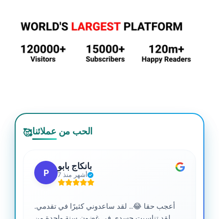
الحب من عملائنا
🥰
بانكاج بابو
P
7 أشهر منذ
أعجب حقا 😂.. لقد ساعدوني كثيرًا في تقدمي.
لقد تناسبت جسدي في غضون سنة واحدة من