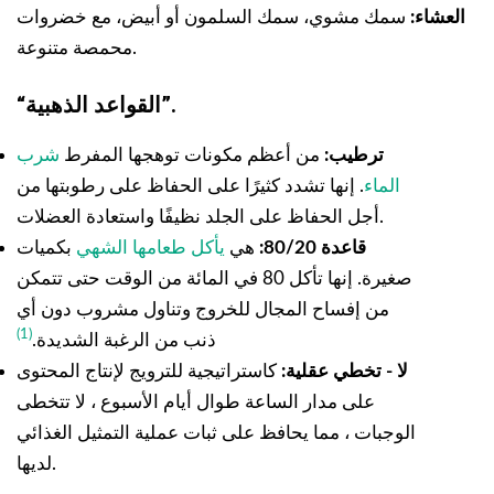
العشاء:
سمك مشوي، سمك السلمون أو أبيض، مع خضروات
محمصة متنوعة.
“القواعد الذهبية”.
ترطيب:
من أعظم مكونات توهجها المفرط
شرب
الماء
. إنها تشدد كثيرًا على الحفاظ على رطوبتها من
أجل الحفاظ على الجلد نظيفًا واستعادة العضلات.
قاعدة 80/20:
هي
يأكل طعامها الشهي
بكميات
صغيرة. إنها تأكل 80 في المائة من الوقت حتى تتمكن
من إفساح المجال للخروج وتناول مشروب دون أي
(1)
ذنب من الرغبة الشديدة.
لا - تخطي عقلية:
كاستراتيجية للترويج لإنتاج المحتوى
على مدار الساعة طوال أيام الأسبوع ، لا تتخطى
الوجبات ، مما يحافظ على ثبات عملية التمثيل الغذائي
لديها.