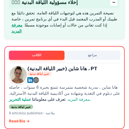
−
🏋🏻‍♂️ إخلاء مسؤولية اللياقة البدنية
نصيحة التمرين هذه هي لتوجيهات اللياقة العامة. تحقق دائمًا مع
طبيبك أو المدرب المعتمد قبل البدء في أي برنامج تمرين ، خاصة
إذا كنت تعاني من حالات أو إصابات موجودة مسبقًا.
معرفة
المزيد
مراجع
الكاتب
هانا شاين (خبير اللياقة البدنية) ، PT
خبير لياقة بدنية
هانا شاين ، مدربة شخصية متمرسة تتمتع بخبرة 6 سنوات ، حاصلة
على دبلوم في التغذية وشهادة من أكاديمية اللياقة البدنية الأسترالية.
عملية التحرير.
معرفة المزيد
.
تعرف على معلوماتنا
خبير لياقة بدنية
ملاءمة
-
8 article(s) published
Read Bio →